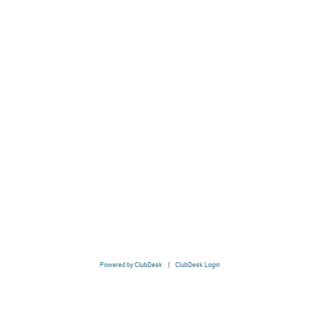
Powered by ClubDesk
|
ClubDesk Login