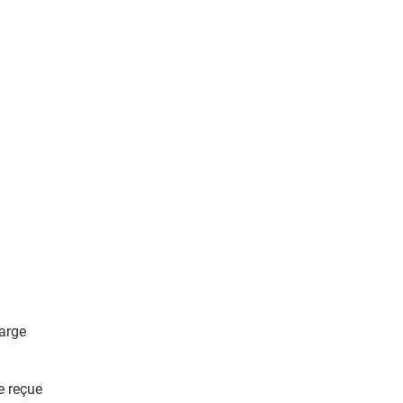
harge
re reçue