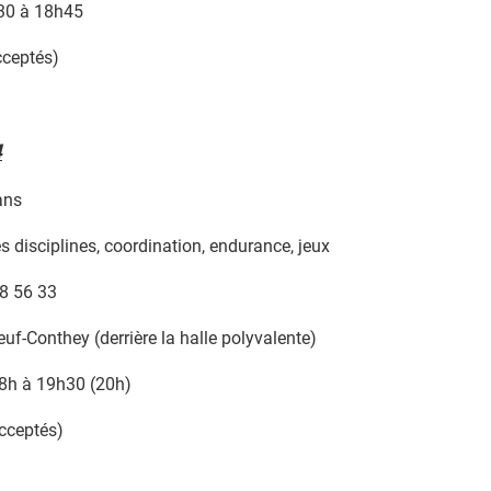
h30 à 18h45
cceptés)
4
ans
s disciplines, coordination, endurance, jeux
8 56 33
f-Conthey (derrière la halle polyvalente)
18h à 19h30 (20h)
acceptés)